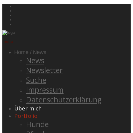
menu
Home / News
News
Newsletter
Suche
Impressum
Datenschutzerklärung
Über mich
Portfolio
Hunde